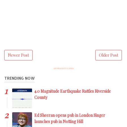
Newer Post
Older Post
SPONSORED LINKS
TRENDING NOW
4.0 Magnitude Earthquake Rattles Riverside
County
Ed Sheeran opens pub in London Singer
launches pub in Notting Hill