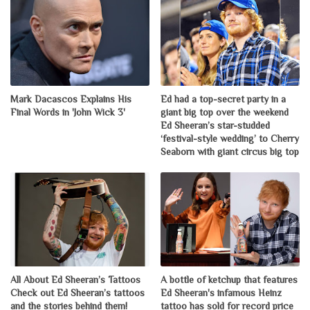
Mark Dacascos Explains His
Ed had a top-secret party in a
Final Words in 'John Wick 3'
giant big top over the weekend
Ed Sheeran’s star-studded
‘festival-style wedding’ to Cherry
Seaborn with giant circus big top
All About Ed Sheeran’s Tattoos
A bottle of ketchup that features
Check out Ed Sheeran’s tattoos
Ed Sheeran's infamous Heinz
and the stories behind them!
tattoo has sold for record price